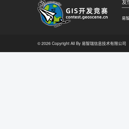
友
易
© 2026 Copyright All By 易智瑞信息技术有限公