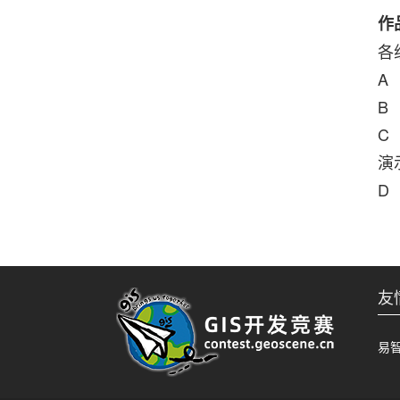
作
各
A
B
C
演
D
友
易