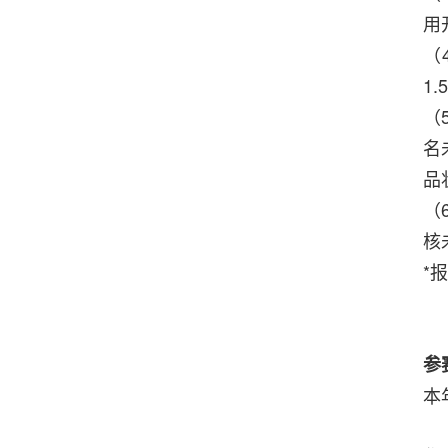
用
（
1
（
名
品
（
核
*
参
本