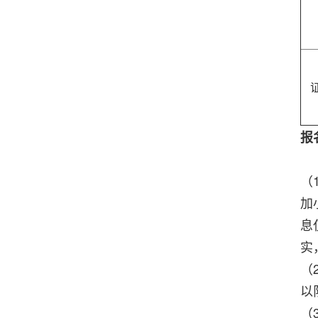
报
（
加
息
实
（
以
（