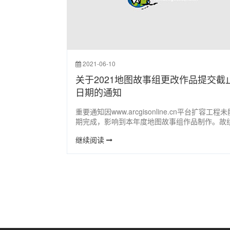
2021-06-10
关于2021地图故事组更改作品提交截
日期的通知
重要通知因www.arcgisonline.cn平台扩容工程
期完成，影响到本年度地图故事组作品制作。故
会决定将2021年地图故事组作品提交截止日期更
继续阅读
2021年9月23日。网站相应部分内容会相应做出
更。特此通知！2021