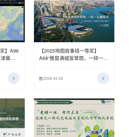
奖】A96
【2025地图故事组一等奖】
京津冀城
A68“推窗满城皆翠荫，一砖一瓦
藏情深” ——探究双视角下苏州
“绿色空间”对房价的影响
2026-03-02