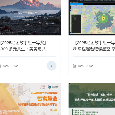
【2025地图故事组一等奖】
【2025地图故事组一等
A329 多元共生・美美与共：
2h车程邂逅璀璨星空 
GIS 视角下云南传统村落的时空
市周边观星指南
密码与民族文化保护研究
2026-03-02
2026-03-02