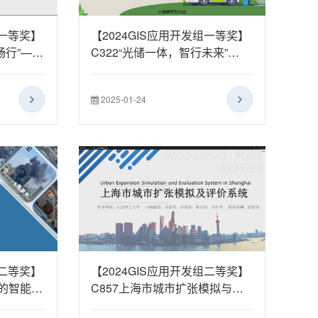
组一等奖】
【2024GIS应用开发组一等奖】
畅行”——
C322“光储一体，智行未来”
光感知及
——光储充一体化充电站运营优
化与可视化系统
2025-01-24
组二等奖】
【2024GIS应用开发组二等奖】
+"的智能消
C857上海市城市扩张模拟与评
价系统