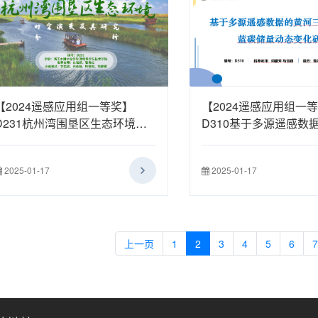
【2024遥感应用组一等奖】
【2024遥感应用组一
D231杭州湾围垦区生态环境时
D310基于多源遥感数
空演变及其研究分析
三角洲湿地蓝碳储量动
究
2025-01-17
2025-01-17
上一页
1
2
3
4
5
6
7