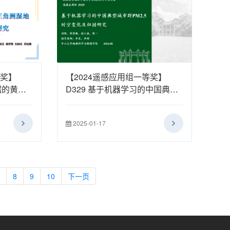
等奖】
【2024遥感应用组一等奖】
据的黄河
D329 基于机器学习的中国典型
态变化研
城市群PM2.5时空变化及归因研
究
2025-01-17
8
9
10
下一页