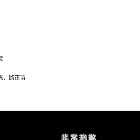
院
栋、路正苗